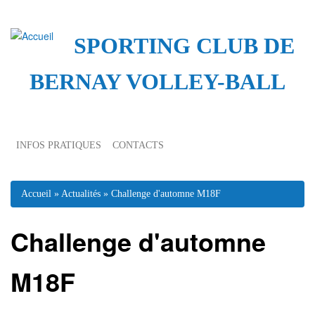
SPORTING CLUB DE
BERNAY VOLLEY-BALL
INFOS PRATIQUES
CONTACTS
Vous êtes ici
Accueil
»
Actualités
» Challenge d'automne M18F
Challenge d'automne
M18F