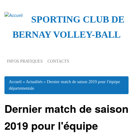
SPORTING CLUB DE
BERNAY VOLLEY-BALL
INFOS PRATIQUES
CONTACTS
Vous êtes ici
Accueil
»
Actualités
» Dernier match de saison 2019 pour l'équipe
départementale
Dernier match de saison
2019 pour l'équipe